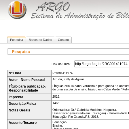
Pesquisa
Bases de Dados
Contato
Pesquisa
Link da Obra:
Nº Obra
RG001411974
Arruda, Kelly de Aguiar.
Autor - Nome Pessoal
Línguas crioula cabo-verdiana e portuguesa : a coexis
Título para publicação /
de uma escola de ensino básico em Cabo Verde / Kelly 
Responsabilidade
2018.
Imprenta
146 f.
Descrição Física
Orientadora: Dr.ª Gabriela Medeiros Nogueira.
Notas Gerais
Dissertação (mestrado em Educação) - Universidade
Educação, Rio Grande/RS, 2018.
Educação.
Assunto Tesauro
Ensino.