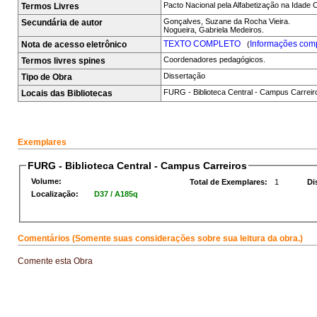
Pacto Nacional pela Alfabetização na Idade 
Termos Livres
Gonçalves, Suzane da Rocha Vieira.
Secundária de autor
Nogueira, Gabriela Medeiros.
TEXTO COMPLETO
Informações comp
Nota de acesso eletrônico
(
Coordenadores pedagógicos.
Termos livres spines
Dissertação
Tipo de Obra
FURG - Biblioteca Central - Campus Carreir
Locais das Bibliotecas
Exemplares
FURG - Biblioteca Central - Campus Carreiros
Volume:
Total de Exemplares:
1
Di
Localização:
D37 / A185q
Comentários (Somente suas considerações sobre sua leitura da obra.)
Comente esta Obra