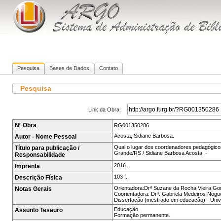
Pesquisa
Bases de Dados
Contato
Pesquisa
Link da Obra:
Nº Obra
RG001350286
Acosta, Sidiane Barbosa.
Autor - Nome Pessoal
Qual o lugar dos coordenadores pedagógicos
Título para publicação /
Grande/RS / Sidiane Barbosa Acosta. -
Responsabilidade
2016.
Imprenta
103 f.
Descrição Física
Orientadora:Drª Suzane da Rocha Vieira Go
Notas Gerais
Coorientadora: Drª. Gabriela Medeiros Nogue
Dissertação (mestrado em educação) - Uni
Educação.
Assunto Tesauro
Formação permanente.