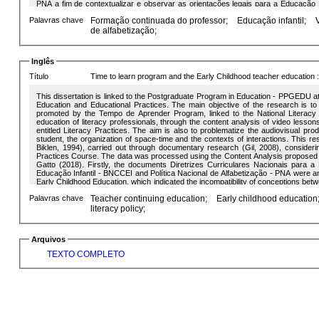
PNA a fim de contextualizar e observar as orientações legais para a Educação In
Após a contextualização, foi analisada a estrutura do Curso e das videoaul
Palavras chave
Formação continuada do professor;
Educação infantil;
interações, e a representação das crianças, o que indicou a mecanização do m
que ignora princípios estéticos da Educação Infantil. Além disso, a análise eviden
de alfabetização;
reducionista do Curso, evidentes na configuração das videoaulas pela centra
interações e brincadeiras e que ignora a cultura lúdica, e até no comportamen
dóceis e mecânicos. Ainda assim, referente a concepção de ser docente, o 
Inglês
devem seguir o modelo oferecido para que assim consigam alfabetizar as cr
tecnicista e mecânico, que segue as prerrogativas e sistemas de valores neoliber
Título
Time to learn program and the Early Childhood teacher education :
This dissertation is linked to the Postgraduate Program in Education - PPGEDU at
Education and Educational Practices. The main objective of the research is to
promoted by the Tempo de Aprender Program, linked to the National Literacy Po
education of literacy professionals, through the content analysis of video lesson
entitled Literacy Practices. The aim is also to problematize the audiovisual pr
student, the organization of space-time and the contexts of interactions. This re
Biklen, 1994), carried out through documentary research (Gil, 2008), consideri
Practices Course. The data was processed using the Content Analysis proposed
Gatto (2018). Firstly, the documents Diretrizes Curriculares Nacionais para a Educação Infantil - DCN
Educação Infantil - BNCCEI and Política Nacional de Alfabetização - PNA were analyzed in order to contextualize and observe the legal guidelines for
Early Childhood Education, which indicated the incompatibility of conceptions betw
video lessons was analysed in terms of the organization of the classroom spac
Palavras chave
Teacher continuing education;
Early childhood education
indicated the mechanization of the teacher education model used by the course, wh
addition, the analysis highlighted the individualistic, productivist neoliberal value
literacy policy;
of the video lessons by centralizing the figure of the teachers, in the space that d
the culture of play, even in the behaviour of the students themselves, who act in 
regard to the concept of being a teacher, the course understands teachers as op
Arquivos
achieve literacy. The results of the research indicate that the course has a tech
and value systems and seeks to regulate teaching practice.
TEXTO COMPLETO