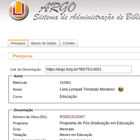
Pesquisa
Bases de Dados
Contato
Pesquisa
Link da Dissertação:
Autor
Matrícula
152961
Lívia Lempek Trindade Monteiro
Nome
Educação
Curso
Dissertação
RG001518367
Número de Obra (RG)
Programa de Pós-Graduação em Educação
Programa
Grau
Mestrado
Titulação
Mestre em Educação