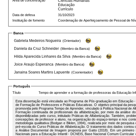
Área de concentração
Ciências Humanas
Educação
Currículo
Data de defesa
31/10/2023
Instituição de fomento
Coordenação de Aperfeiçoamento de Pessoal de Nív
Banca
Gabriela Medeiros Nogueira
(Orientador)
Daniela da Cruz Schneider
(Membro da Banca)
Hilda Aparecida Linhares da Silva
(Membro da Banca)
Joice Araujo Esperanca
(Membro da Banca)
Janaina Soares Martins Lapuente
(Coorientador)
Português
Título
Tempo de aprender e a formação de professoras da Educação Infan
Esta dissertação está vinculada ao Programa de Pós-graduação em Educação 
de Formação de Professores e Práticas Educativas. O objetivo principal da pesq
promovida pelo Programa Tempo de Aprender, vinculado à Política Nacional de Alf
Formação continuada de profissionais da alfabetização, por meio da análise do
disponibilizadas pelo curso, intitulado Práticas de Alfabetização. Também, prob
concepções de professor e aluno, na organização do espaço-tempo e nos contex
metodologia qualitativa (Bodgan e Biklen, 1994), realizada por meio de pesquisa
pré-escola do Curso Práticas de Alfabetização. O tratamento dos dados contou
a Análise Documental de Imagem proposta por Gatto (2018). Em um primeiro 
Nacionais para a Educação Infantil - DCNEIS, Base Nacional Comum Curricular da Educação Infantil - BNCCEI e Política Nacional de Alfabetização -