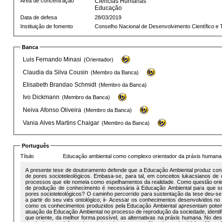
Área de concentração
Ciências Humanas
Educação
Data de defesa
28/03/2019
Instituição de fomento
Conselho Nacional de Desenvolvimento Científico e 
Banca
Luis Fernando Minasi
(Orientador)
Claudia da Silva Cousin
(Membro da Banca)
Elisabeth Brandao Schmidt
(Membro da Banca)
Ivo Dickmann
(Membro da Banca)
Neiva Afonso Oliveira
(Membro da Banca)
Vania Alves Martins Chaigar
(Membro da Banca)
Português
Título
Educação ambiental como complexo orientador da práxis humana:
A presente tese de doutoramento defende que a Educação Ambiental produz conh
de pores socioteleológicos. Embasa-se, para tal, em conceitos lukacsianos de
processos que ele nomeia como espelhamentos da realidade. Como questão orien
de produção de conhecimento é necessária à Educação Ambiental para que se 
pores socioteleológicos? O caminho percorrido para sustentação da tese deu-se 
a partir do seu viés ontológico; ii- Acessar os conhecimentos desenvolvidos no â
como os conhecimentos produzidos pela Educação Ambiental apresentam potencia
atuação da Educação Ambiental no processo de reprodução da sociedade, identif
que oriente, da melhor forma possível, as alternativas na práxis humana. No d