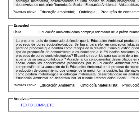
ontologia materialista, desenvolvendo-se uma análise de cunho bibliográfico
desenvolve-se pelo tripé Reprodução Social - Educação Ambiental - Vida cotidian
ontologia, exige uma produção de conhecimento entremeada por todos os tipos 
Palavras chave
Educação ambiental;
Ontologia;
Produção do conhecim
como consequência, melhor orientar alternativas nos pores socioteleológicos.
complexo da reprodução social, produz conhecimentos que orientam o agir huma
que a Educação Ambiental desenvolva conhecimentos que orientem a práxis human
socio-histórico dos indivíduos e retorne a eles, com conteúdo e forma para co
Espanhol
cotidiana de qualquer coletividade.
Título
Educación ambiental como complejo orientador de la práxis human
La presente tesis de doctorado defiende que la Educación Ambiental produce co
procesos de pores socioteleológicos. Se basa, para ello, en conceptos lukács
partir de procesos que nombra como reflejos de la realidad. Como cuestión orient
tipo de producción de conocimiento le es necesario a la Educación Ambiental par
procesos de pores socioteleológicos? El camino recorrido para sustento de la tesis
a partir de su sesgo ontológico; * Acceder a los conocimientos desarrollados en el
social, como los conocimientos producidos por la Educación Ambiental present
comprensión de la actuación de la Educación Ambiental en el proceso de reproduc
producción de conocimiento que oriente, de la mejor forma posible, las alternativ
como postura metodológica la ontología materialista, desarrollándose un análisi
Educación Ambiental se desarrolla por el trípode Reproducción Social - Educa
Educación Ambiental, por su propia ontología, exige una producción de conocim
Palavras chave
Educación Ambiental;
Ontología Materialista;
Producció
reconectarse a la vida cotidiana y, por consiguiente, un mejor orientar de alterna
que la Educación Ambiental como un complejo de la reproducción social, produc
desarrollarse en paralaje. Es decir, para que la Educación Ambiental desarroll
necesario que se desarrolle a partir del lugar socio-histórico de los individuos y r
Arquivos
superación de los problemas que atraviesan la vida cotidiana de cualquier colectiv
TEXTO COMPLETO