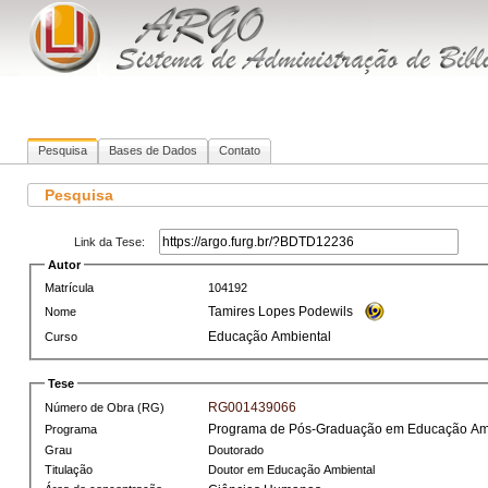
Pesquisa
Bases de Dados
Contato
Pesquisa
Link da Tese:
Autor
Matrícula
104192
Tamires Lopes Podewils
Nome
Educação Ambiental
Curso
Tese
RG001439066
Número de Obra (RG)
Programa de Pós-Graduação em Educação Am
Programa
Grau
Doutorado
Titulação
Doutor em Educação Ambiental