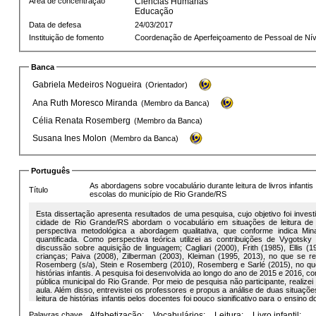
Área de concentração
Ciências Humanas
Educação
Data de defesa
24/03/2017
Instituição de fomento
Coordenação de Aperfeiçoamento de Pessoal de Nív
Banca
Gabriela Medeiros Nogueira
(Orientador)
Ana Ruth Moresco Miranda
(Membro da Banca)
Célia Renata Rosemberg
(Membro da Banca)
Susana Ines Molon
(Membro da Banca)
Português
As abordagens sobre vocabulário durante leitura de livros infant
Título
escolas do município de Rio Grande/RS
Esta dissertação apresenta resultados de uma pesquisa, cujo objetivo foi inve
cidade de Rio Grande/RS abordam o vocabulário em situações de leitura de livr
perspectiva metodológica a abordagem qualitativa, que conforme indica M
quantificada. Como perspectiva teórica utilizei as contribuições de Vygotsk
discussão sobre aquisição de linguagem; Cagliari (2000), Frith (1985), Ellis (
crianças; Paiva (2008), Zilberman (2003), Kleiman (1995, 2013), no que se refe
Rosemberg (s/a), Stein e Rosemberg (2010), Rosemberg e Sarlé (2015), no que
histórias infantis. A pesquisa foi desenvolvida ao longo do ano de 2015 e 2016,
pública municipal do Rio Grande. Por meio de pesquisa não participante, realizei 
aula. Além disso, entrevistei os professores e propus a análise de duas situa
leitura de histórias infantis pelos docentes foi pouco significativo para o ensino
estratégias propostas por Rosemberg (s/a), Stein e Rosemberg (2010) e Morei
Palavras chave
Alfabetização;
Vocabulários;
Leitura;
Livro infantil;
que entre os participantes existe a generalização de um entendimento comu