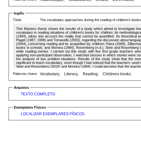
parecem desconhecer a importante relação da aprendizagem do vocabulário e o
histórias infantis podem ser um excelente instrumento de trabalho para esse fim.
Inglês
Título
The vocabulary approaches during the reading of children's books :
This Masters thesis shows the results of a study which aimed to investigate how
vocabulary in reading situations of children's books for children. Its methodologi
(1994), takes into account the reality that cannot be quantified. Its theoretical
Piaget (1987, 1998) and Tomasello (2003), regarding the discussion about language 
(2004), concerning reading and its acquisition by children; Paiva (2008), Zilberma
books in schools; and Moreira (1984), Rosemberg (n.d.), Stein and Rosemberg 
while reading stories. I carried out this study with five first grade teachers 
applying non-participant observation, I watched classes in which stories were re
the analysis of two problem situations. Results of the study show that the mo
significant to teach vocabulary, even though I had noticed that the teachers used 
Stein and Rosemberg (2010) and Moreira (1984). I could perceive that the teach
However, they do not seem to know the important relation between vocabulary lea
Palavras chave
Vocabulary;
Literacy;
Reading;
Childrens books;
be an excellent tool to reach this target.
Arquivos
TEXTO COMPLETO
Exemplares Físicos
LOCALIZAR EXEMPLARES FÍSICOS