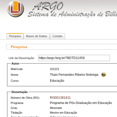
Pesquisa
Bases de Dados
Contato
Pesquisa
Link da Dissertação:
Autor
Matrícula
101221
Thais Fernandes Ribeiro Nobrega
Nome
Educação
Curso
Dissertação
RG001381611
Número de Obra (RG)
Programa de Pós-Graduação em Educação
Programa
Grau
Mestrado
Titulação
Mestre em Educação